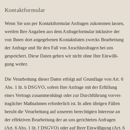
Kon­takt­for­mu­lar
Wenn Sie uns per Kon­takt­for­mu­lar Anfra­gen zukom­men las­sen,
wer­den Ihre Anga­ben aus dem Anfra­ge­for­mu­lar inklu­sive der
von Ihnen dort ange­ge­be­nen Kon­takt­da­ten zwecks Bear­bei­tung
der Anfrage und für den Fall von Anschluss­fra­gen bei uns
gespei­chert. Diese Daten geben wir nicht ohne Ihre Ein­wil­li­
gung wei­ter.
Die Ver­ar­bei­tung die­ser Daten erfolgt auf Grund­lage von Art. 6
Abs. 1 lit. b DSGVO, sofern Ihre Anfrage mit der Erfül­lung
eines Ver­trags zusam­men­hängt oder zur Durch­füh­rung vor­ver­
trag­li­cher Maß­nah­men erfor­der­lich ist. In allen übri­gen Fäl­len
beruht die Ver­ar­bei­tung auf unse­rem berech­tig­ten Inter­esse an
der effek­ti­ven Bear­bei­tung der an uns gerich­te­ten Anfra­gen
(Art. 6 Abs. 1 lit. f DSGVO) oder auf Ihrer Ein­wil­li­gung (Art. 6