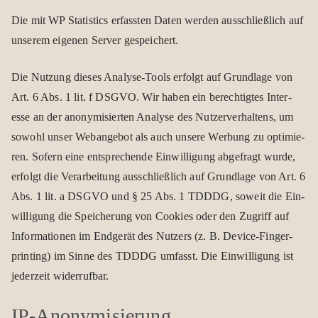
Die mit WP Sta­tis­tics erfass­ten Daten wer­den aus­schließ­lich auf
unse­rem eige­nen Ser­ver gespei­chert.
Die Nut­zung die­ses Ana­lyse-Tools erfolgt auf Grund­lage von
Art. 6 Abs. 1 lit. f DSGVO. Wir haben ein berech­tig­tes Inter­
esse an der anony­mi­sier­ten Ana­lyse des Nut­zer­ver­hal­tens, um
sowohl unser Web­an­ge­bot als auch unsere Wer­bung zu opti­mie­
ren. Sofern eine ent­spre­chende Ein­wil­li­gung abge­fragt wurde,
erfolgt die Ver­ar­bei­tung aus­schließ­lich auf Grund­lage von Art. 6
Abs. 1 lit. a DSGVO und § 25 Abs. 1 TDDDG, soweit die Ein­
wil­li­gung die Spei­che­rung von Coo­kies oder den Zugriff auf
Infor­ma­tio­nen im End­ge­rät des Nut­zers (z. B. Device-Fin­ger­
prin­ting) im Sinne des TDDDG umfasst. Die Ein­wil­li­gung ist
jeder­zeit wider­ruf­bar.
IP-Anony­mi­sie­rung