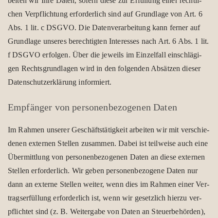
bei­ten wir Ihre Daten, sofern diese zur Erfül­lung einer recht­li­
chen Ver­pflich­tung erfor­der­lich sind auf Grund­lage von Art. 6
Abs. 1 lit. c DSGVO. Die Daten­ver­ar­bei­tung kann fer­ner auf
Grund­lage unse­res berech­tig­ten Inter­es­ses nach Art. 6 Abs. 1 lit.
f DSGVO erfol­gen. Über die jeweils im Ein­zel­fall ein­schlä­gi­
gen Rechts­grund­la­gen wird in den fol­gen­den Absät­zen die­ser
Daten­schutz­er­klä­rung infor­miert.
Emp­fän­ger von per­so­nen­be­zo­ge­nen Daten
Im Rah­men unse­rer Geschäfts­tä­tig­keit arbei­ten wir mit ver­schie­
de­nen exter­nen Stel­len zusam­men. Dabei ist teil­weise auch eine
Über­mitt­lung von per­so­nen­be­zo­ge­nen Daten an diese exter­nen
Stel­len erfor­der­lich. Wir geben per­so­nen­be­zo­gene Daten nur
dann an externe Stel­len wei­ter, wenn dies im Rah­men einer Ver­
trags­er­fül­lung erfor­der­lich ist, wenn wir gesetz­lich hierzu ver­
pflich­tet sind (z. B. Wei­ter­gabe von Daten an Steu­er­be­hör­den),