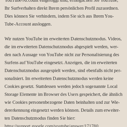
You­Tube-Account ein­ge­loggt sind, ermög­li­chen Sie You­Tube,
Ihr Surf­ver­hal­ten direkt Ihrem per­sön­li­chen Pro­fil zuzu­ord­nen.
Dies kön­nen Sie ver­hin­dern, indem Sie sich aus Ihrem You­
Tube-Account aus­log­gen.
Wir nut­zen You­Tube im erwei­ter­ten Daten­schutz­mo­dus. Videos,
die im erwei­ter­ten Daten­schutz­mo­dus abge­spielt wer­den, wer­
den nach Aus­sage von You­Tube nicht zur Per­so­na­li­sie­rung des
Sur­fens auf You­Tube ein­ge­setzt. Anzei­gen, die im erwei­ter­ten
Daten­schutz­mo­dus aus­ge­spielt wer­den, sind eben­falls nicht per­
so­na­li­siert. Im erwei­ter­ten Daten­schutz­mo­dus wer­den keine
Coo­kies gesetzt. Statt­des­sen wer­den jedoch soge­nannte Local
Sto­rage Ele­mente im Brow­ser des Users gespei­chert, die ähn­lich
wie Coo­kies per­so­nen­be­zo­gene Daten beinhal­ten und zur Wie­
der­erken­nung ein­ge­setzt wer­den kön­nen. Details zum erwei­ter­
ten Daten­schutz­mo­dus fin­den Sie hier:
https://support.google.com/youtube/answer/171780
.