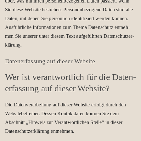
über, was mit Ihren per­so­nen­be­zo­ge­nen Daten pas­siert, wenn
Sie diese Web­site besu­chen. Per­so­nen­be­zo­gene Daten sind alle
Daten, mit denen Sie per­sön­lich iden­ti­fi­ziert wer­den kön­nen.
Aus­führ­li­che Infor­ma­tio­nen zum Thema Daten­schutz ent­neh­
men Sie unse­rer unter die­sem Text auf­ge­führ­ten Daten­schutz­er­
klä­rung.
Daten­er­fas­sung auf die­ser Web­site
Wer ist ver­ant­wort­lich für die Daten­
er­fas­sung auf die­ser Web­site?
Die Daten­ver­ar­bei­tung auf die­ser Web­site erfolgt durch den
Web­site­be­trei­ber. Des­sen Kon­takt­da­ten kön­nen Sie dem
Abschnitt „Hin­weis zur Ver­ant­wort­li­chen Stelle“ in die­ser
Daten­schutz­er­klä­rung ent­neh­men.