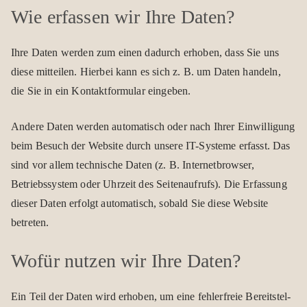
Wie erfas­sen wir Ihre Daten?
Ihre Daten wer­den zum einen dadurch erho­ben, dass Sie uns
diese mit­tei­len. Hier­bei kann es sich z. B. um Daten han­deln,
die Sie in ein Kon­takt­for­mu­lar ein­ge­ben.
Andere Daten wer­den auto­ma­tisch oder nach Ihrer Ein­wil­li­gung
beim Besuch der Web­site durch unsere IT-Sys­teme erfasst. Das
sind vor allem tech­ni­sche Daten (z. B. Inter­net­brow­ser,
Betriebs­sys­tem oder Uhr­zeit des Sei­ten­auf­rufs). Die Erfas­sung
die­ser Daten erfolgt auto­ma­tisch, sobald Sie diese Web­site
betre­ten.
Wofür nut­zen wir Ihre Daten?
Ein Teil der Daten wird erho­ben, um eine feh­ler­freie Bereit­stel­