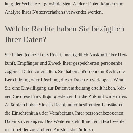
lung der Web­site zu gewähr­leis­ten. Andere Daten kön­nen zur
Ana­lyse Ihres Nut­zer­ver­hal­tens ver­wen­det wer­den.
Wel­che Rechte haben Sie bezüg­lich
Ihrer Daten?
Sie haben jeder­zeit das Recht, unent­gelt­lich Aus­kunft über Her­
kunft, Emp­fän­ger und Zweck Ihrer gespei­cher­ten per­so­nen­be­
zo­ge­nen Daten zu erhal­ten. Sie haben außer­dem ein Recht, die
Berich­ti­gung oder Löschung die­ser Daten zu ver­lan­gen. Wenn
Sie eine Ein­wil­li­gung zur Daten­ver­ar­bei­tung erteilt haben, kön­
nen Sie diese Ein­wil­li­gung jeder­zeit für die Zukunft wider­ru­fen.
Außer­dem haben Sie das Recht, unter bestimm­ten Umstän­den
die Ein­schrän­kung der Ver­ar­bei­tung Ihrer per­so­nen­be­zo­ge­nen
Daten zu ver­lan­gen. Des Wei­te­ren steht Ihnen ein Beschwer­de­
recht bei der zustän­di­gen Auf­sichts­be­hörde zu.