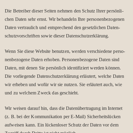
Die Betrei­ber die­ser Sei­ten neh­men den Schutz Ihrer per­sön­li­
chen Daten sehr ernst. Wir behan­deln Ihre per­so­nen­be­zo­ge­nen
Daten ver­trau­lich und ent­spre­chend den gesetz­li­chen Daten­
schutz­vor­schrif­ten sowie die­ser Daten­schutz­er­klä­rung.
Wenn Sie diese Web­site benut­zen, wer­den ver­schie­dene per­so­
nen­be­zo­gene Daten erho­ben. Per­so­nen­be­zo­gene Daten sind
Daten, mit denen Sie per­sön­lich iden­ti­fi­ziert wer­den kön­nen.
Die vor­lie­gende Daten­schutz­er­klä­rung erläu­tert, wel­che Daten
wir erhe­ben und wofür wir sie nut­zen. Sie erläu­tert auch, wie
und zu wel­chem Zweck das geschieht.
Wir wei­sen dar­auf hin, dass die Daten­über­tra­gung im Inter­net
(z. B. bei der Kom­mu­ni­ka­tion per E‑Mail) Sicher­heits­lü­cken
auf­wei­sen kann. Ein lücken­lo­ser Schutz der Daten vor dem