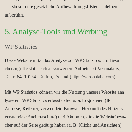
– ins­be­son­dere gesetz­li­che Auf­be­wah­rungs­fris­ten – blei­ben
unbe­rührt.
5. Ana­lyse-Tools und Wer­bung
WP Sta­tis­tics
Diese Web­site nutzt das Ana­ly­se­tool WP Sta­tis­tics, um Besu­
cher­zu­griffe sta­tis­tisch aus­zu­wer­ten. Anbie­ter ist Vero­nalabs,
Tatari 64, 10134, Tal­linn, Est­land (
https://veronalabs.com
).
Mit WP Sta­tis­tics kön­nen wir die Nut­zung unse­rer Web­site ana­
ly­sie­ren. WP Sta­tis­tics erfasst dabei u. a. Log­da­teien (IP-
Adresse, Refer­rer, ver­wen­dete Brow­ser, Her­kunft des Nut­zers,
ver­wen­dete Such­ma­schine) und Aktio­nen, die die Web­site­be­su­
cher auf der Seite getä­tigt haben (z. B. Klicks und Ansich­ten).