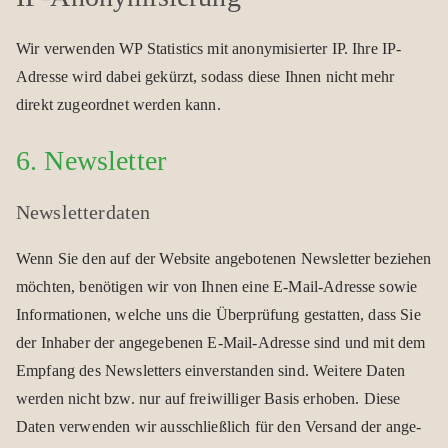
Wir ver­wen­den WP Sta­tis­tics mit anony­mi­sier­ter IP. Ihre IP-
Adresse wird dabei gekürzt, sodass diese Ihnen nicht mehr
direkt zuge­ord­net wer­den kann.
6. News­let­ter
Newsletter­daten
Wenn Sie den auf der Web­site ange­bo­te­nen News­let­ter bezie­hen
möch­ten, benö­ti­gen wir von Ihnen eine E‑Mail-Adresse sowie
Infor­ma­tio­nen, wel­che uns die Über­prü­fung gestat­ten, dass Sie
der Inha­ber der ange­ge­be­nen E‑Mail-Adresse sind und mit dem
Emp­fang des News­let­ters ein­ver­stan­den sind. Wei­tere Daten
wer­den nicht bzw. nur auf frei­wil­li­ger Basis erho­ben. Diese
Daten ver­wen­den wir aus­schließ­lich für den Ver­sand der ange­