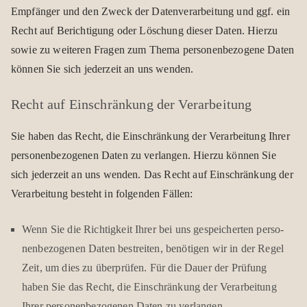
Emp­fän­ger und den Zweck der Daten­ver­ar­bei­tung und ggf. ein
Recht auf Berich­ti­gung oder Löschung die­ser Daten. Hierzu
sowie zu wei­te­ren Fra­gen zum Thema per­so­nen­be­zo­gene Daten
kön­nen Sie sich jeder­zeit an uns wen­den.
Recht auf Ein­schrän­kung der Ver­ar­bei­tung
Sie haben das Recht, die Ein­schrän­kung der Ver­ar­bei­tung Ihrer
per­so­nen­be­zo­ge­nen Daten zu ver­lan­gen. Hierzu kön­nen Sie
sich jeder­zeit an uns wen­den. Das Recht auf Ein­schrän­kung der
Ver­ar­bei­tung besteht in fol­gen­den Fäl­len:
Wenn Sie die Rich­tig­keit Ihrer bei uns gespei­cher­ten per­so­
nen­be­zo­ge­nen Daten bestrei­ten, benö­ti­gen wir in der Regel
Zeit, um dies zu über­prü­fen. Für die Dauer der Prü­fung
haben Sie das Recht, die Ein­schrän­kung der Ver­ar­bei­tung
Ihrer per­so­nen­be­zo­ge­nen Daten zu ver­lan­gen.