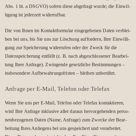
Abs. 1 lit. a DSGVO) sofern diese abge­fragt wurde; die Ein­wil­
li­gung ist jeder­zeit wider­ruf­bar.
Die von Ihnen im Kon­takt­for­mu­lar ein­ge­ge­be­nen Daten ver­blei­
ben bei uns, bis Sie uns zur Löschung auf­for­dern, Ihre Ein­wil­li­
gung zur Spei­che­rung wider­ru­fen oder der Zweck für die
Daten­spei­che­rung ent­fällt (z. B. nach abge­schlos­se­ner Bear­bei­
tung Ihrer Anfrage). Zwin­gende gesetz­li­che Bestim­mun­gen –
ins­be­son­dere Auf­be­wah­rungs­fris­ten – blei­ben unbe­rührt.
Anfrage per E‑Mail, Tele­fon oder Tele­fax
Wenn Sie uns per E‑Mail, Tele­fon oder Tele­fax kon­tak­tie­ren,
wird Ihre Anfrage inklu­sive aller dar­aus her­vor­ge­hen­den per­so­
nen­be­zo­ge­nen Daten (Name, Anfrage) zum Zwe­cke der Bear­
bei­tung Ihres Anlie­gens bei uns gespei­chert und ver­ar­bei­tet.