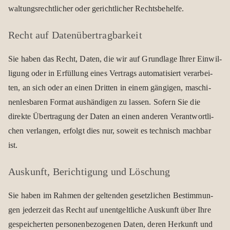
wal­tungs­recht­li­cher oder gericht­li­cher Rechts­be­helfe.
Recht auf Daten­übertrag­barkeit
Sie haben das Recht, Daten, die wir auf Grund­lage Ihrer Ein­wil­
li­gung oder in Erfül­lung eines Ver­trags auto­ma­ti­siert ver­ar­bei­
ten, an sich oder an einen Drit­ten in einem gän­gi­gen, maschi­
nen­les­ba­ren For­mat aus­hän­di­gen zu las­sen. Sofern Sie die
direkte Über­tra­gung der Daten an einen ande­ren Ver­ant­wort­li­
chen ver­lan­gen, erfolgt dies nur, soweit es tech­nisch mach­bar
ist.
Aus­kunft, Berich­ti­gung und Löschung
Sie haben im Rah­men der gel­ten­den gesetz­li­chen Bestim­mun­
gen jeder­zeit das Recht auf unent­gelt­li­che Aus­kunft über Ihre
gespei­cher­ten per­so­nen­be­zo­ge­nen Daten, deren Her­kunft und