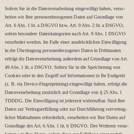
Sofern Sie in die Daten­ver­ar­bei­tung ein­ge­wil­ligt haben, ver­ar­
bei­ten wir Ihre per­so­nen­be­zo­ge­nen Daten auf Grund­lage von
Art. 6 Abs. 1 lit. a DSGVO bzw. Art. 9 Abs. 2 lit. a DSGVO,
sofern beson­dere Daten­ka­te­go­rien nach Art. 9 Abs. 1 DSGVO
ver­ar­bei­tet wer­den. Im Falle einer aus­drück­li­chen Ein­wil­li­gung
in die Über­tra­gung per­so­nen­be­zo­ge­ner Daten in Dritt­staa­ten
erfolgt die Daten­ver­ar­bei­tung außer­dem auf Grund­lage von Art.
49 Abs. 1 lit. a DSGVO. Sofern Sie in die Spei­che­rung von
Coo­kies oder in den Zugriff auf Infor­ma­tio­nen in Ihr End­ge­rät
(z. B. via Device-Fin­ger­prin­ting) ein­ge­wil­ligt haben, erfolgt die
Daten­ver­ar­bei­tung zusätz­lich auf Grund­lage von § 25 Abs. 1
TDDDG. Die Ein­wil­li­gung ist jeder­zeit wider­ruf­bar. Sind Ihre
Daten zur Ver­trags­er­fül­lung oder zur Durch­füh­rung vor­ver­trag­
li­cher Maß­nah­men erfor­der­lich, ver­ar­bei­ten wir Ihre Daten auf
Grund­lage des Art. 6 Abs. 1 lit. b DSGVO. Des Wei­te­ren ver­ar­