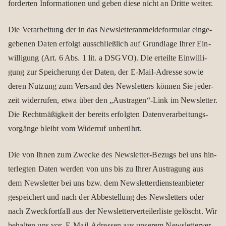
for­der­ten Infor­ma­tio­nen und geben diese nicht an Dritte wei­ter.
Die Ver­ar­bei­tung der in das News­let­ter­an­mel­de­for­mu­lar ein­ge­
ge­be­nen Daten erfolgt aus­schließ­lich auf Grund­lage Ihrer Ein­
wil­li­gung (Art. 6 Abs. 1 lit. a DSGVO). Die erteilte Ein­wil­li­
gung zur Spei­che­rung der Daten, der E‑Mail-Adresse sowie
deren Nut­zung zum Ver­sand des News­let­ters kön­nen Sie jeder­
zeit wider­ru­fen, etwa über den „Austragen“-Link im News­let­ter.
Die Recht­mä­ßig­keit der bereits erfolg­ten Daten­ver­ar­bei­tungs­
vor­gänge bleibt vom Wider­ruf unbe­rührt.
Die von Ihnen zum Zwe­cke des News­let­ter-Bezugs bei uns hin­
ter­leg­ten Daten wer­den von uns bis zu Ihrer Aus­tra­gung aus
dem News­let­ter bei uns bzw. dem News­let­ter­diens­te­an­bie­ter
gespei­chert und nach der Abbe­stel­lung des News­let­ters oder
nach Zweck­fort­fall aus der News­let­ter­ver­tei­ler­liste gelöscht. Wir
behal­ten uns vor, E‑Mail-Adres­sen aus unse­rem News­let­ter­ver­