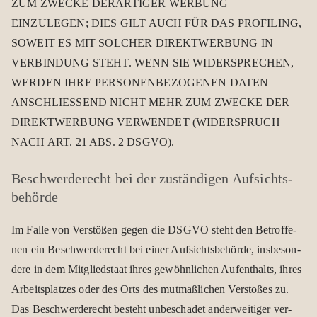
ZUM ZWECKE DERARTIGER WERBUNG
EINZULEGEN; DIES GILT AUCH FÜR DAS PROFILING,
SOWEIT ES MIT SOLCHER DIREKTWERBUNG IN
VERBINDUNG STEHT. WENN SIE WIDERSPRECHEN,
WERDEN IHRE PERSONENBEZOGENEN DATEN
ANSCHLIESSEND NICHT MEHR ZUM ZWECKE DER
DIREKTWERBUNG VERWENDET (WIDERSPRUCH
NACH ART. 21 ABS. 2 DSGVO).
Beschwerde­recht bei der zustän­di­gen Aufsichts­
behörde
Im Falle von Ver­stö­ßen gegen die DSGVO steht den Betrof­fe­
nen ein Beschwer­de­recht bei einer Auf­sichts­be­hörde, ins­be­son­
dere in dem Mit­glied­staat ihres gewöhn­li­chen Auf­ent­halts, ihres
Arbeits­plat­zes oder des Orts des mut­maß­li­chen Ver­sto­ßes zu.
Das Beschwer­de­recht besteht unbe­scha­det ander­wei­ti­ger ver­