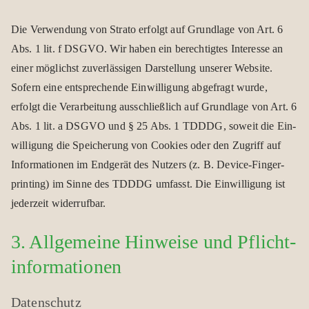
Die Ver­wen­dung von Strato erfolgt auf Grund­lage von Art. 6
Abs. 1 lit. f DSGVO. Wir haben ein berech­tig­tes Inter­esse an
einer mög­lichst zuver­läs­si­gen Dar­stel­lung unse­rer Web­site.
Sofern eine ent­spre­chende Ein­wil­li­gung abge­fragt wurde,
erfolgt die Ver­ar­bei­tung aus­schließ­lich auf Grund­lage von Art. 6
Abs. 1 lit. a DSGVO und § 25 Abs. 1 TDDDG, soweit die Ein­
wil­li­gung die Spei­che­rung von Coo­kies oder den Zugriff auf
Infor­ma­tio­nen im End­ge­rät des Nut­zers (z. B. Device-Fin­ger­
prin­ting) im Sinne des TDDDG umfasst. Die Ein­wil­li­gung ist
jeder­zeit wider­ruf­bar.
3. All­ge­meine Hin­weise und Pflicht­
informationen
Daten­schutz