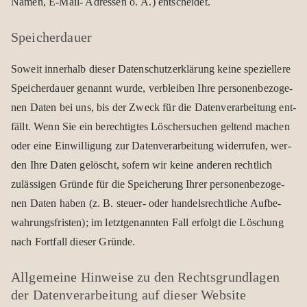
Namen, E‑Mail- Adres­sen o. Ä.) ent­schei­det.
Spei­cher­dauer
Soweit inner­halb die­ser Daten­schutz­er­klä­rung keine spe­zi­el­lere
Spei­cher­dauer genannt wurde, ver­blei­ben Ihre per­so­nen­be­zo­ge­
nen Daten bei uns, bis der Zweck für die Daten­ver­ar­bei­tung ent­
fällt. Wenn Sie ein berech­tig­tes Löscher­su­chen gel­tend machen
oder eine Ein­wil­li­gung zur Daten­ver­ar­bei­tung wider­ru­fen, wer­
den Ihre Daten gelöscht, sofern wir keine ande­ren recht­lich
zuläs­si­gen Gründe für die Spei­che­rung Ihrer per­so­nen­be­zo­ge­
nen Daten haben (z. B. steuer- oder han­dels­recht­li­che Auf­be­
wah­rungs­fris­ten); im letzt­ge­nann­ten Fall erfolgt die Löschung
nach Fort­fall die­ser Gründe.
All­ge­meine Hin­weise zu den Rechts­grund­la­gen
der Daten­ver­ar­bei­tung auf die­ser Web­site