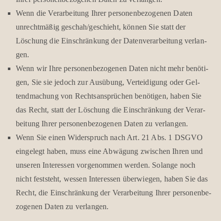
Wenn die Ver­ar­bei­tung Ihrer per­so­nen­be­zo­ge­nen Daten
unrecht­mä­ßig geschah/geschieht, kön­nen Sie statt der
Löschung die Ein­schrän­kung der Daten­ver­ar­bei­tung ver­lan­
gen.
Wenn wir Ihre per­so­nen­be­zo­ge­nen Daten nicht mehr benö­ti­
gen, Sie sie jedoch zur Aus­übung, Ver­tei­di­gung oder Gel­
tend­ma­chung von Rechts­an­sprü­chen benö­ti­gen, haben Sie
das Recht, statt der Löschung die Ein­schrän­kung der Ver­ar­
bei­tung Ihrer per­so­nen­be­zo­ge­nen Daten zu ver­lan­gen.
Wenn Sie einen Wider­spruch nach Art. 21 Abs. 1 DSGVO
ein­ge­legt haben, muss eine Abwä­gung zwi­schen Ihren und
unse­ren Inter­es­sen vor­ge­nom­men wer­den. Solange noch
nicht fest­steht, wes­sen Inter­es­sen über­wie­gen, haben Sie das
Recht, die Ein­schrän­kung der Ver­ar­bei­tung Ihrer per­so­nen­be­
zo­ge­nen Daten zu ver­lan­gen.