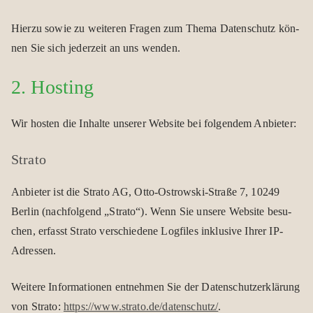
Hierzu sowie zu wei­te­ren Fra­gen zum Thema Daten­schutz kön­
nen Sie sich jeder­zeit an uns wen­den.
2. Hos­ting
Wir hos­ten die Inhalte unse­rer Web­site bei fol­gen­dem Anbie­ter:
Strato
Anbie­ter ist die Strato AG, Otto-Ost­row­ski-Straße 7, 10249
Ber­lin (nach­fol­gend „Strato“). Wenn Sie unsere Web­site besu­
chen, erfasst Strato ver­schie­dene Log­files inklu­sive Ihrer IP-
Adres­sen.
Wei­tere Infor­ma­tio­nen ent­neh­men Sie der Daten­schutz­er­klä­rung
von Strato:
https://www.strato.de/datenschutz/
.