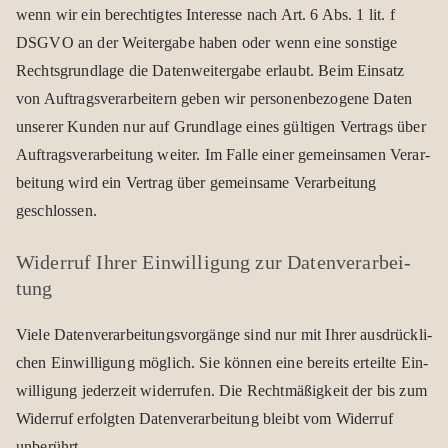
wenn wir ein berech­tig­tes Inter­esse nach Art. 6 Abs. 1 lit. f
DSGVO an der Wei­ter­gabe haben oder wenn eine sons­tige
Rechts­grund­lage die Daten­wei­ter­gabe erlaubt. Beim Ein­satz
von Auf­trags­ver­ar­bei­tern geben wir per­so­nen­be­zo­gene Daten
unse­rer Kun­den nur auf Grund­lage eines gül­ti­gen Ver­trags über
Auf­trags­ver­ar­bei­tung wei­ter. Im Falle einer gemein­sa­men Ver­ar­
bei­tung wird ein Ver­trag über gemein­same Ver­ar­bei­tung
geschlos­sen.
Wider­ruf Ihrer Ein­wil­li­gung zur Daten­ver­ar­bei­
tung
Viele Daten­ver­ar­bei­tungs­vor­gänge sind nur mit Ihrer aus­drück­li­
chen Ein­wil­li­gung mög­lich. Sie kön­nen eine bereits erteilte Ein­
wil­li­gung jeder­zeit wider­ru­fen. Die Recht­mä­ßig­keit der bis zum
Wider­ruf erfolg­ten Daten­ver­ar­bei­tung bleibt vom Wider­ruf
unbe­rührt.