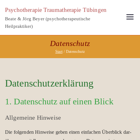
Zum
Psychotherapie Traumatherapie Tübingen
Inhalt
Beate & Jörg Beyer (psychotherapeutische
springen
Heilpraktiker)
Daten­schutz
Start
Datenschutz
Datenschutz­erklärung
1. Daten­schutz auf einen Blick
All­ge­meine Hin­weise
Die fol­gen­den Hin­weise geben einen ein­fa­chen Über­blick dar­