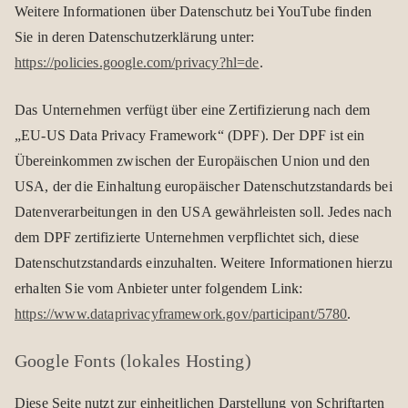
Wei­tere Infor­ma­tio­nen über Daten­schutz bei You­Tube fin­den
Sie in deren Daten­schutz­er­klä­rung unter:
https://policies.google.com/privacy?hl=de
.
Das Unter­neh­men ver­fügt über eine Zer­ti­fi­zie­rung nach dem
„EU-US Data Pri­vacy Frame­work“ (DPF). Der DPF ist ein
Über­ein­kom­men zwi­schen der Euro­päi­schen Union und den
USA, der die Ein­hal­tung euro­päi­scher Daten­schutz­stan­dards bei
Daten­ver­ar­bei­tun­gen in den USA gewähr­leis­ten soll. Jedes nach
dem DPF zer­ti­fi­zierte Unter­neh­men ver­pflich­tet sich, diese
Daten­schutz­stan­dards ein­zu­hal­ten. Wei­tere Infor­ma­tio­nen hierzu
erhal­ten Sie vom Anbie­ter unter fol­gen­dem Link:
https://www.dataprivacyframework.gov/participant/5780
.
Google Fonts (loka­les Hos­ting)
Diese Seite nutzt zur ein­heit­li­chen Dar­stel­lung von Schrift­ar­ten