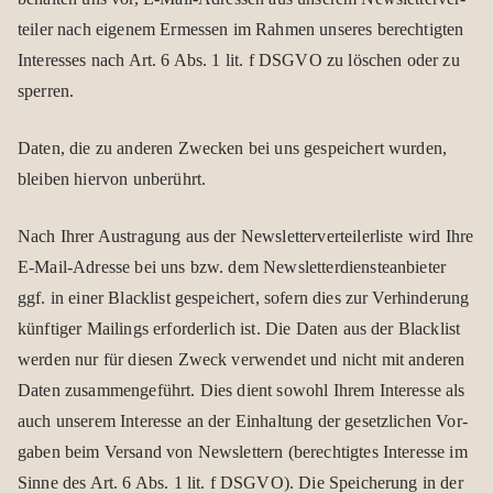
tei­ler nach eige­nem Ermes­sen im Rah­men unse­res berech­tig­ten
Inter­es­ses nach Art. 6 Abs. 1 lit. f DSGVO zu löschen oder zu
sper­ren.
Daten, die zu ande­ren Zwe­cken bei uns gespei­chert wur­den,
blei­ben hier­von unbe­rührt.
Nach Ihrer Aus­tra­gung aus der News­let­ter­ver­tei­ler­liste wird Ihre
E‑Mail-Adresse bei uns bzw. dem News­let­ter­diens­te­an­bie­ter
ggf. in einer Black­list gespei­chert, sofern dies zur Ver­hin­de­rung
künf­ti­ger Mai­lings erfor­der­lich ist. Die Daten aus der Black­list
wer­den nur für die­sen Zweck ver­wen­det und nicht mit ande­ren
Daten zusam­men­ge­führt. Dies dient sowohl Ihrem Inter­esse als
auch unse­rem Inter­esse an der Ein­hal­tung der gesetz­li­chen Vor­
ga­ben beim Ver­sand von News­let­tern (berech­tig­tes Inter­esse im
Sinne des Art. 6 Abs. 1 lit. f DSGVO). Die Spei­che­rung in der