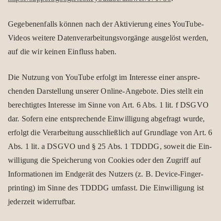
Gege­be­nen­falls kön­nen nach der Akti­vie­rung eines You­Tube-
Videos wei­tere Daten­ver­ar­bei­tungs­vor­gänge aus­ge­löst wer­den,
auf die wir kei­nen Ein­fluss haben.
Die Nut­zung von You­Tube erfolgt im Inter­esse einer anspre­
chen­den Dar­stel­lung unse­rer Online-Ange­bote. Dies stellt ein
berech­tig­tes Inter­esse im Sinne von Art. 6 Abs. 1 lit. f DSGVO
dar. Sofern eine ent­spre­chende Ein­wil­li­gung abge­fragt wurde,
erfolgt die Ver­ar­bei­tung aus­schließ­lich auf Grund­lage von Art. 6
Abs. 1 lit. a DSGVO und § 25 Abs. 1 TDDDG, soweit die Ein­
wil­li­gung die Spei­che­rung von Coo­kies oder den Zugriff auf
Infor­ma­tio­nen im End­ge­rät des Nut­zers (z. B. Device-Fin­ger­
prin­ting) im Sinne des TDDDG umfasst. Die Ein­wil­li­gung ist
jeder­zeit wider­ruf­bar.