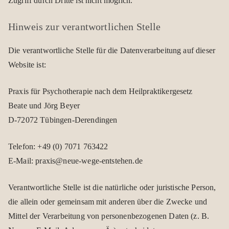
Zugriff durch Dritte ist nicht mög­lich.
Hin­weis zur ver­ant­wort­li­chen Stelle
Die ver­ant­wort­li­che Stelle für die Daten­ver­ar­bei­tung auf die­ser
Web­site ist:
Pra­xis für Psy­cho­the­ra­pie nach dem Heil­prak­ti­ker­ge­setz
Beate und Jörg Beyer
D‑72072 Tübin­gen-Deren­din­gen
Tele­fon: +49 (0) 7071 763422
E‑Mail: praxis@neue-wege-entstehen.de
Ver­ant­wort­li­che Stelle ist die natür­li­che oder juris­ti­sche Per­son,
die allein oder gemein­sam mit ande­ren über die Zwe­cke und
Mit­tel der Ver­ar­bei­tung von per­so­nen­be­zo­ge­nen Daten (z. B.