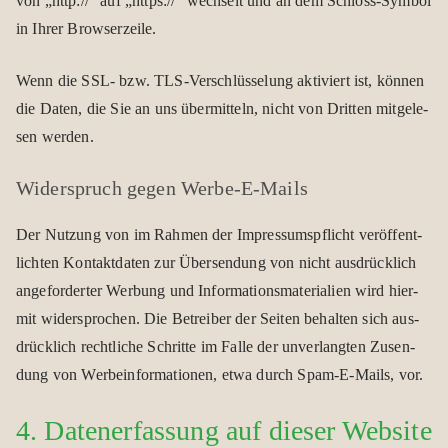
von „http://“ auf „https://“ wech­selt und an dem Schloss-Sym­bol
in Ihrer Brow­ser­zeile.
Wenn die SSL- bzw. TLS-Ver­schlüs­se­lung akti­viert ist, kön­nen
die Daten, die Sie an uns über­mit­teln, nicht von Drit­ten mit­ge­le­
sen wer­den.
Wider­spruch gegen Werbe-E-Mails
Der Nut­zung von im Rah­men der Impres­sums­pflicht ver­öf­fent­
lich­ten Kon­takt­da­ten zur Über­sen­dung von nicht aus­drück­lich
ange­for­der­ter Wer­bung und Infor­ma­ti­ons­ma­te­ria­lien wird hier­
mit wider­spro­chen. Die Betrei­ber der Sei­ten behal­ten sich aus­
drück­lich recht­li­che Schritte im Falle der unver­lang­ten Zusen­
dung von Wer­be­infor­ma­tio­nen, etwa durch Spam-E-Mails, vor.
4. Daten­er­fas­sung auf die­ser Web­site