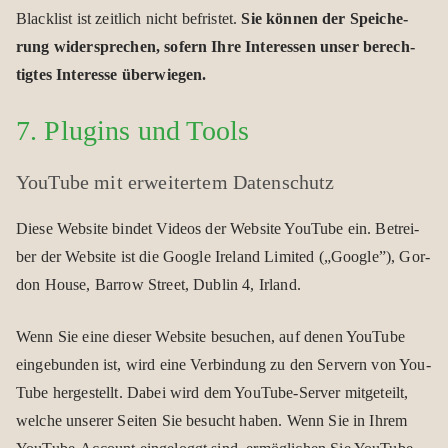
Black­list ist zeit­lich nicht befris­tet.
Sie kön­nen der Spei­che­
rung wider­spre­chen, sofern Ihre Inter­es­sen unser berech­
tig­tes Inter­esse über­wie­gen.
7. Plug­ins und Tools
You­Tube mit erwei­ter­tem Daten­schutz
Diese Web­site bin­det Videos der Web­site You­Tube ein. Betrei­
ber der Web­site ist die Google Ire­land Limi­ted („Google”), Gor­
don House, Bar­row Street, Dub­lin 4, Irland.
Wenn Sie eine die­ser Web­site besu­chen, auf denen You­Tube
ein­ge­bun­den ist, wird eine Ver­bin­dung zu den Ser­vern von You­
Tube her­ge­stellt. Dabei wird dem You­Tube-Ser­ver mit­ge­teilt,
wel­che unse­rer Sei­ten Sie besucht haben. Wenn Sie in Ihrem