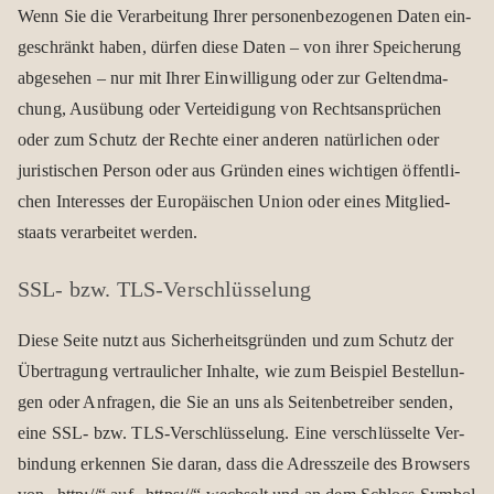
Wenn Sie die Ver­ar­bei­tung Ihrer per­so­nen­be­zo­ge­nen Daten ein­
ge­schränkt haben, dür­fen diese Daten – von ihrer Spei­che­rung
abge­se­hen – nur mit Ihrer Ein­wil­li­gung oder zur Gel­tend­ma­
chung, Aus­übung oder Ver­tei­di­gung von Rechts­an­sprü­chen
oder zum Schutz der Rechte einer ande­ren natür­li­chen oder
juris­ti­schen Per­son oder aus Grün­den eines wich­ti­gen öffent­li­
chen Inter­es­ses der Euro­päi­schen Union oder eines Mit­glied­
staats ver­ar­bei­tet wer­den.
SSL- bzw. TLS-Ver­schlüs­se­lung
Diese Seite nutzt aus Sicher­heits­grün­den und zum Schutz der
Über­tra­gung ver­trau­li­cher Inhalte, wie zum Bei­spiel Bestel­lun­
gen oder Anfra­gen, die Sie an uns als Sei­ten­be­trei­ber sen­den,
eine SSL- bzw. TLS-Ver­schlüs­se­lung. Eine ver­schlüs­selte Ver­
bin­dung erken­nen Sie daran, dass die Adress­zeile des Brow­sers